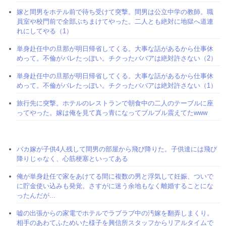
嫁と間男をホテル前で待ち受けて突撃。間男は公立中学の教師。職
員室や校門前で全部ぶちまけてやった。二人とも絶対に地獄へ道連
れにしてやる（1）
単身赴任中の旦那が明日帰省してくる。大事な話があるから仕事休
めって。不倫がバレたっぽい。チクったババアは絶対許さない（2）
単身赴任中の旦那が明日帰省してくる。大事な話があるから仕事休
めって。不倫がバレたっぽい。チクったババアは絶対許さない（1）
旅行先に突撃。ホテルのレストランで朝食中の二人のテーブルに座
ってやった。嫁は俺を見て真っ青になってブルブル震えてたwww
バカ嫁が子供4人残して間男の部屋から飛び降りた。子供達には飛び
降りじゃなく、心筋梗塞といってある
俺が単身赴任で家をあけてる間に複数の男と浮気して妊娠、ついで
に貯金使い込みも発覚。さすがに迷う余地もなく離婚することにな
ったんだが...
嘘の出張からの家電でホテルでラブラブ中の汚嫁を翻弄しまくり。
相手のあわてふためいた様子を興信所スタッフからリアルタイムで