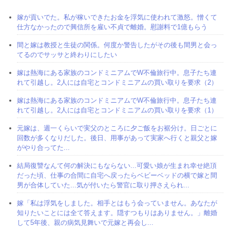
嫁が貢いでた。私が稼いできたお金を浮気に使われて激怒。憎くて
仕方なかったので興信所を雇い不貞で離婚。慰謝料で1億もらう
間と嫁は教授と生徒の関係。何度か警告したがその後も間男と会っ
てるのでサッサと終わりにしたい
嫁は熱海にある家族のコンドミニアムでW不倫旅行中。息子たち連
れて引越し。2人には自宅とコンドミニアムの買い取りを要求（2）
嫁は熱海にある家族のコンドミニアムでW不倫旅行中。息子たち連
れて引越し。2人には自宅とコンドミニアムの買い取りを要求（1）
元嫁は、週一くらいで実父のところに夕ご飯をお裾分け。日ごとに
回数が多くなりだした。後日、用事があって実家へ行くと親父と嫁
がやり合ってた...
結局復讐なんて何の解決にもならない...可愛い娘が生まれ幸せ絶頂
だった頃、仕事の合間に自宅へ戻ったらベビーベッドの横で嫁と間
男が合体していた...気が付いたら警官に取り押さえられ...
嫁「私は浮気をしました。相手とはもう会っていません。あなたが
知りたいことには全て答えます。隠すつもりはありません。」離婚
して5年後、親の病気見舞いで元嫁と再会し...