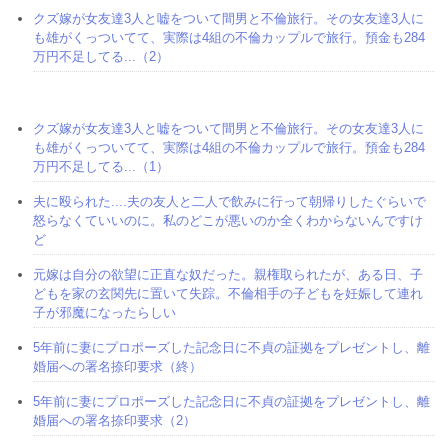
クズ嫁が女友達3人と嘘をついて間男と不倫旅行。その女友達3人に
も雄がくっついてて、実際は4組の不倫カップルで旅行。預金も284
万円不足してる...（2）
クズ嫁が女友達3人と嘘をついて間男と不倫旅行。その女友達3人に
も雄がくっついてて、実際は4組の不倫カップルで旅行。預金も284
万円不足してる...（1）
夫に殴られた....夫の友人と二人で飲みに行って朝帰りしたぐらいで
怒らなくていいのに。私のどこが悪いのか全くわからないんですけ
ど
元嫁は自分の欲望に正直な奴だった。親権取られたが、ある日、子
どもを家の玄関先に置いて失踪。不倫相手の子どもを妊娠して連れ
子が邪魔になったらしい
5年前に妻にプロポーズした記念日に不貞の証拠をプレゼントし、離
婚届への署名捺印要求（終）
5年前に妻にプロポーズした記念日に不貞の証拠をプレゼントし、離
婚届への署名捺印要求（2）