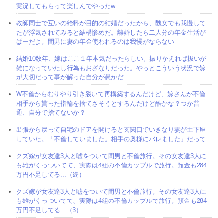
実況してもらって楽しんでやったw
教師同士で互いの給料が目的の結婚だったから、醜女でも我慢して
たが浮気されてみると結構惨めだ。離婚したら二人分の年金生活が
ぱーだよ。間男に妻の年金使われるのは我慢がならない
結婚10数年、嫁はここ１年本気だったらしい。振りかえれば扱いが
雑になっていたし行為もおざなりだった。やっとこういう状況で嫁
が大切だって事が解った自分が愚かだ
W不倫からむりやり引き裂いて再構築するんだけど、嫁さんが不倫
相手から貰った指輪を捨てさそうとするんだけど酷かな？つか普
通、自分で捨てないか？
出張から戻って自宅のドアを開けると玄関口でいきなり妻が土下座
していた。「不倫していました。相手の奥様にバレました」だって
クズ嫁が女友達3人と嘘をついて間男と不倫旅行。その女友達3人に
も雄がくっついてて、実際は4組の不倫カップルで旅行。預金も284
万円不足してる...（終）
クズ嫁が女友達3人と嘘をついて間男と不倫旅行。その女友達3人に
も雄がくっついてて、実際は4組の不倫カップルで旅行。預金も284
万円不足してる...（3）