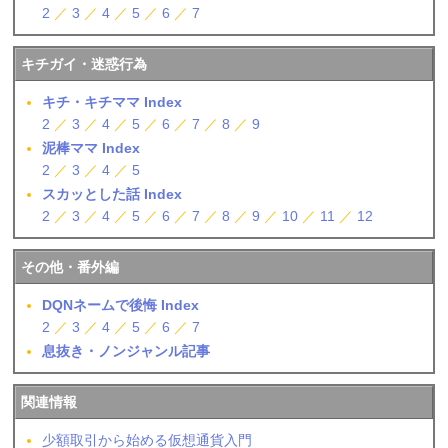
2
／
3
／
4
／
5
／
6
／
7
キチガイ・迷惑行為
キチ・キチママ Index
2
／
3
／
4
／
5
／
6
／
7
／
8
／
9
泥棒ママ Index
2
／
3
／
4
／
5
スカッとした話 Index
2
／
3
／
4
／
5
／
6
／
7
／
8
／
9
／
10
／
11
／
12
その他・番外編
DQNネームで後悔 Index
2
／
3
／
4
／
5
／
6
／
7
息抜き・ノンジャンル記事
関連情報
少額取引から始める仮想通貨入門