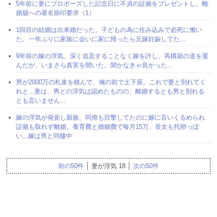
5年前に妻にプロポーズした記念日に不貞の証拠をプレゼントし、離
婚届への署名捺印要求（1）
1回目の結婚は出来婚だった。子どもの為に住み込みで必死に働い
た。一年ぶりに家族に会いに家に帰ったら元嫁妊娠してた...
9年前の嫁の浮気、深く追及することなく嫁を許し、再構築の道を選
んだが、いまさら真実を聞いた。聞かなきゃ良かった...
男が2000万の札束を積んで、俺の前で土下座。これで妻と別れてく
れと...妻は、男との浮気は認めたものの、離婚するとも男と別れる
とも言いません...
嫁の浮気が発覚し親族、同僚も目撃してたのに嫁に言いくるめられ
証拠も取れず離婚。養育費と婚姻費で毎月15万、長女も托卵っぽ
い...嫁は男と同棲中
前の50件
│ 妻が浮気 18 │
次の50件