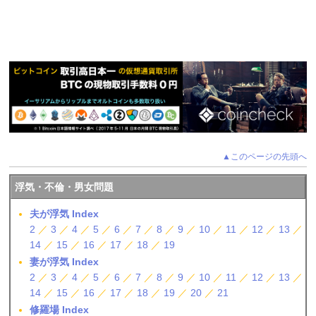
▲このページの先頭へ
浮気・不倫・男女問題
夫が浮気 Index
2
／
3
／
4
／
5
／
6
／
7
／
8
／
9
／
10
／
11
／
12
／
13
／
14
／
15
／
16
／
17
／
18
／
19
妻が浮気 Index
2
／
3
／
4
／
5
／
6
／
7
／
8
／
9
／
10
／
11
／
12
／
13
／
14
／
15
／
16
／
17
／
18
／
19
／
20
／
21
修羅場 Index