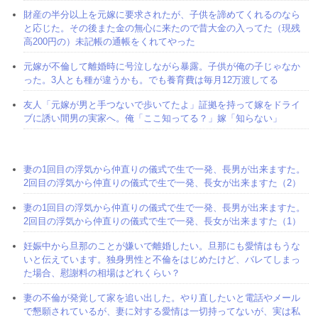
財産の半分以上を元嫁に要求されたが、子供を諦めてくれるのなら
と応じた。その後また金の無心に来たので昔大金の入ってた（現残
高200円の）未記帳の通帳をくれてやった
元嫁が不倫して離婚時に号泣しながら暴露。子供が俺の子じゃなか
った。3人とも種が違うかも。でも養育費は毎月12万渡してる
友人「元嫁が男と手つないで歩いてたよ」証拠を持って嫁をドライ
ブに誘い間男の実家へ。俺「ここ知ってる？」嫁「知らない」
妻の1回目の浮気から仲直りの儀式で生で一発、長男が出来ますた。
2回目の浮気から仲直りの儀式で生で一発、長女が出来ますた（2）
妻の1回目の浮気から仲直りの儀式で生で一発、長男が出来ますた。
2回目の浮気から仲直りの儀式で生で一発、長女が出来ますた（1）
妊娠中から旦那のことが嫌いで離婚したい。旦那にも愛情はもうな
いと伝えています。独身男性と不倫をはじめたけど、バレてしまっ
た場合、慰謝料の相場はどれくらい？
妻の不倫が発覚して家を追い出した。やり直したいと電話やメール
で懇願されているが、妻に対する愛情は一切持ってないが、実は私