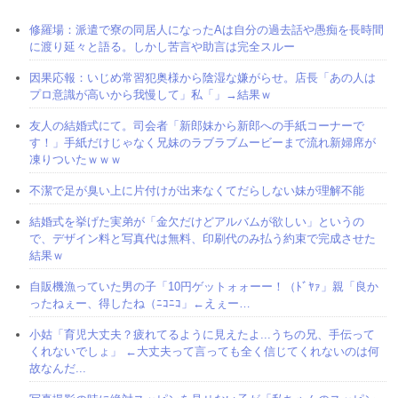
修羅場：派遣で寮の同居人になったAは自分の過去話や愚痴を長時間
に渡り延々と語る。しかし苦言や助言は完全スルー
因果応報：いじめ常習犯奥様から陰湿な嫌がらせ。店長「あの人は
プロ意識が高いから我慢して」私「」→結果ｗ
友人の結婚式にて。司会者「新郎妹から新郎への手紙コーナーで
す！」手紙だけじゃなく兄妹のラブラブムービーまで流れ新婦席が
凍りついたｗｗｗ
不潔で足が臭い上に片付けが出来なくてだらしない妹が理解不能
結婚式を挙げた実弟が「金欠だけどアルバムが欲しい」というの
で、デザイン料と写真代は無料、印刷代のみ払う約束で完成させた
結果ｗ
自販機漁っていた男の子「10円ゲットォォーー！（ﾄﾞﾔｧ」親「良か
ったねぇー、得したね（ﾆｺﾆｺ」←えぇー…
小姑「育児大丈夫？疲れてるように見えたよ...うちの兄、手伝って
くれないでしょ」 ←大丈夫って言っても全く信じてくれないのは何
故なんだ...