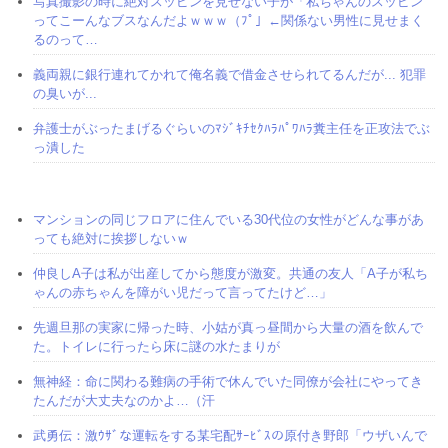
写真撮影の時に絶対スッピンを見せない子が「私ちゃんのスッピン
ってこーんなブスなんだよｗｗｗ（ﾌﾟ」←関係ない男性に見せまく
るのって…
義両親に銀行連れてかれて俺名義で借金させられてるんだが... 犯罪
の臭いが...
弁護士がぶったまげるぐらいのﾏｼﾞｷﾁｾｸﾊﾗﾊﾟﾜﾊﾗ糞主任を正攻法でぶ
っ潰した
マンションの同じフロアに住んでいる30代位の女性がどんな事があ
っても絶対に挨拶しないｗ
仲良しA子は私が出産してから態度が激変。共通の友人「A子が私ち
ゃんの赤ちゃんを障がい児だって言ってたけど…」
先週旦那の実家に帰った時、小姑が真っ昼間から大量の酒を飲んで
た。トイレに行ったら床に謎の水たまりが
無神経：命に関わる難病の手術で休んでいた同僚が会社にやってき
たんだが大丈夫なのかよ…（汗
武勇伝：激ｳｻﾞな運転をする某宅配ｻｰﾋﾞｽの原付き野郎「ウザいんで