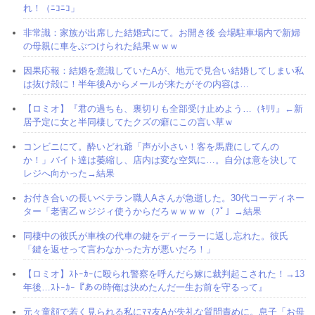
れ！（ﾆｺﾆｺ」
非常識：家族が出席した結婚式にて。お開き後 会場駐車場内で新婦
の母親に車をぶつけられた結果ｗｗｗ
因果応報：結婚を意識していたAが、地元で見合い結婚してしまい私
は抜け殻に！半年後Aからメールが来たがその内容は…
【ロミオ】『君の過ちも、裏切りも全部受け止めよう…（ｷﾘﾘ』←新
居予定に女と半同棲してたクズの癖にこの言い草ｗ
コンビニにて。酔いどれ爺「声が小さい！客を馬鹿にしてんの
か！」バイト達は萎縮し、店内は変な空気に…。自分は意を決して
レジへ向かった→結果
お付き合いの長いベテラン職人Aさんが急逝した。30代コーディネー
ター「老害乙ｗジジィ使うからだろｗｗｗｗ（ﾌﾟ」→結果
同棲中の彼氏が車検の代車の鍵をディーラーに返し忘れた。彼氏
「鍵を返せって言わなかった方が悪いだろ！」
【ロミオ】ｽﾄｰｶｰに殴られ警察を呼んだら嫁に裁判起こされた！→13
年後…ｽﾄｰｶｰ『あの時俺は決めたんだ一生お前を守るって』
元々童顔で若く見られる私にﾏﾏ友Aが失礼な質問責めに。息子「お母