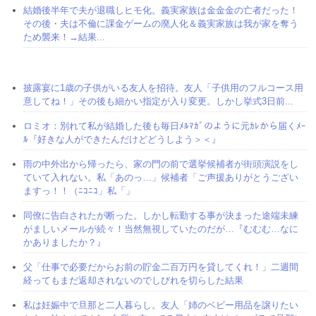
結婚後半年で夫が退職しヒモ化。義実家族は金金金の亡者だった！
その後・夫は不倫に課金ゲームの廃人化＆義実家族は我が家を奪う
ため襲来！→結果...
披露宴に1歳の子供がいる友人を招待。友人「子供用のフルコース用
意してね！」その後も細かい指定が入り変更。しかし挙式3日前...
ロミオ：別れて私が結婚した後も毎日ﾒﾙﾏｶﾞのように元ｶﾚから届くﾒｰ
ﾙ『好きな人ができたんだけどどうしよう＞＜』
雨の中外出から帰ったら、家の門の前で選挙候補者が街頭演説をし
ていて入れない。私「あのっ…」候補者「ご声援ありがとうござい
ますっ！！（ﾆｺﾆｺ」私「」
同僚に告白されたが断った。しかし転勤する事が決まった途端未練
がましいメールが続々！当然無視していたのだが…『むむむ…なに
かありましたか？』
父「仕事で必要だからお前の貯金二百万円を貸してくれ！」二週間
経ってもまだ返却されないのでしびれを切らした結果
私は妊娠中で旦那と二人暮らし。友人「姉のベビー用品を譲りたい