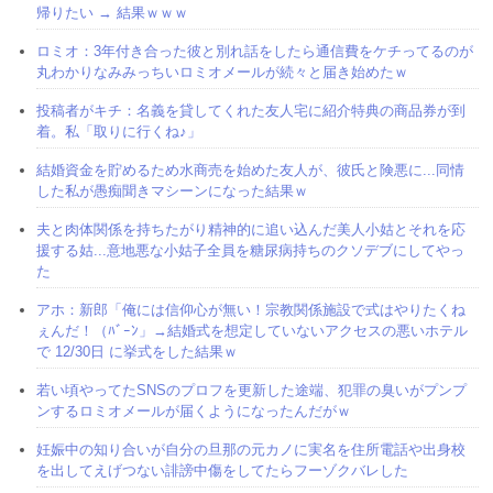
帰りたい → 結果ｗｗｗ
ロミオ：3年付き合った彼と別れ話をしたら通信費をケチってるのが
丸わかりなみみっちいロミオメールが続々と届き始めたｗ
投稿者がキチ：名義を貸してくれた友人宅に紹介特典の商品券が到
着。私「取りに行くね♪」
結婚資金を貯めるため水商売を始めた友人が、彼氏と険悪に...同情
した私が愚痴聞きマシーンになった結果ｗ
夫と肉体関係を持ちたがり精神的に追い込んだ美人小姑とそれを応
援する姑...意地悪な小姑子全員を糖尿病持ちのクソデブにしてやっ
た
アホ：新郎「俺には信仰心が無い！宗教関係施設で式はやりたくね
ぇんだ！（ﾊﾞｰﾝ」→結婚式を想定していないアクセスの悪いホテル
で 12/30日 に挙式をした結果ｗ
若い頃やってたSNSのプロフを更新した途端、犯罪の臭いがプンプ
ンするロミオメールが届くようになったんだがｗ
妊娠中の知り合いが自分の旦那の元カノに実名を住所電話や出身校
を出してえげつない誹謗中傷をしてたらフーゾクバレした