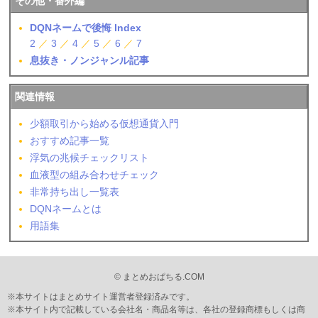
その他・番外編
DQNネームで後悔 Index
2
／
3
／
4
／
5
／
6
／
7
息抜き・ノンジャンル記事
関連情報
少額取引から始める仮想通貨入門
おすすめ記事一覧
浮気の兆候チェックリスト
血液型の組み合わせチェック
非常持ち出し一覧表
DQNネームとは
用語集
© まとめおぱちる.COM
※本サイトはまとめサイト運営者登録済みです。
※本サイト内で記載している会社名・商品名等は、各社の登録商標もしくは商