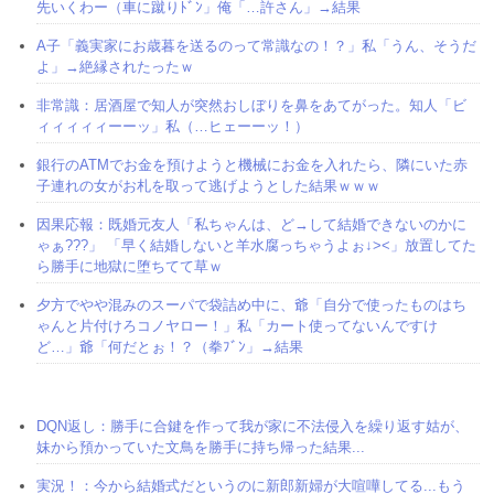
先いくわー（車に蹴りﾄﾞﾝ」俺「…許さん」→結果
A子「義実家にお歳暮を送るのって常識なの！？」私「うん、そうだ
よ」→絶縁されたったｗ
非常識：居酒屋で知人が突然おしぼりを鼻をあてがった。知人「ビ
ィィィィィーーッ」私（…ヒェーーッ！）
銀行のATMでお金を預けようと機械にお金を入れたら、隣にいた赤
子連れの女がお札を取って逃げようとした結果ｗｗｗ
因果応報：既婚元友人「私ちゃんは、ど→して結婚できないのかに
ゃぁ???」 「早く結婚しないと羊水腐っちゃうよぉ↓><」放置してた
ら勝手に地獄に堕ちてて草ｗ
夕方でやや混みのスーパで袋詰め中に、爺「自分で使ったものはち
ゃんと片付けろコノヤロー！」私「カート使ってないんですけ
ど…」爺「何だとぉ！？（拳ﾌﾞﾝ」→結果
DQN返し：勝手に合鍵を作って我が家に不法侵入を繰り返す姑が、
妹から預かっていた文鳥を勝手に持ち帰った結果...
実況！：今から結婚式だというのに新郎新婦が大喧嘩してる...もう