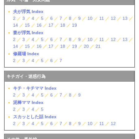
夫が浮気 Index
2
／
3
／
4
／
5
／
6
／
7
／
8
／
9
／
10
／
11
／
12
／
13
／
14
／
15
／
16
／
17
／
18
／
19
妻が浮気 Index
2
／
3
／
4
／
5
／
6
／
7
／
8
／
9
／
10
／
11
／
12
／
13
／
14
／
15
／
16
／
17
／
18
／
19
／
20
／
21
修羅場 Index
2
／
3
／
4
／
5
／
6
／
7
キチガイ・迷惑行為
キチ・キチママ Index
2
／
3
／
4
／
5
／
6
／
7
／
8
／
9
泥棒ママ Index
2
／
3
／
4
／
5
スカッとした話 Index
2
／
3
／
4
／
5
／
6
／
7
／
8
／
9
／
10
／
11
／
12