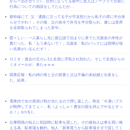
から一泊させて☆ﾐ」台所に立ってる最中に友人はノーブラで旦那に
行為についての相談をしてたんだが…
新幹線にて..父「通路に立ってる子が可哀想だから私子の席に半分座
らせてやれ！」その後、父の命令で弁当を半分取られ、遂には座席
を全部取られてしまった挙句...
図々しい：一人暮らし先に親公認で泊まりに来てた元親友の本性が
糞だった。私「もう来ないで！」元親友「私のバックには喧嘩が強
い先輩がいるんだぞ！」
ロミオ：過去の元カレ3人全員に浮気され別れた。そして全員からロ
ミオメールが、来たｗｗｗ
因果応報：私の姉の母と父の前妻と父は不倫の末結婚と出産をし
た。結果...
電車内で女の肩掛け鞄が当たるので押し返した。鞄女「今凄いブス
が鞄押してきてぇ～」私（よっしゃ！糞女の面を拝んでやるとすっ
か！）ｶﾒﾗをｽ…
仕事関係の知人に初詣時に駐車を貸した。その後知人は車を買い換
える為、駐車場を解約。知人「新車買うから駐車場タダで貸してく