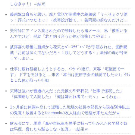
しなきゃ！）→結果
義弟嫁は育ちが悪い。親と電話で喧嘩中の義弟嫁「うっせぇクソ婆
ッ！葬式いつだよッ！（携帯投げ捨て」←義両親の前なんだけど…
美容師にアドレス渡されたので登録したら鬼メール。私「彼氏いる
んですけど」勘助「君と釣り合うか俺が面接してやる！」
披露宴の最後に新婦から花束とﾊﾞｰｽﾃﾃﾞｨﾍﾞｱが手渡された。泥酔親
戚「お前は産んでないだろ～！渡してどうする～」新婦の母が号泣
してしまい...
仕事に疲れ昼寝しようとすると、ｲﾝﾀｰﾎﾝ連打。来客「宅配便でー
す」 ドアを開けると… 来客「本当は煎餅学会の勧誘でした☆ﾐ」ｲﾗｯ
とした俺が取った行動
束縛は強いが普通の人だった元彼のSNS日記『仕事で怪我した』
『体調崩して入院した』『俺は嫌われ者で～云々』 ←うわぁ…
1ヶ月前に体調を崩して退職した職場の社長や部長から現在50件以上
の鬼電！放置するとfacebookの友人経由で連絡が来たんだがｗ
飲み会にて。馬鹿「傘や自転車を勝手に持って行かれた位で騒ぐ奴
は馬鹿。脅したら黙るしな（迫真」→結果ｗ