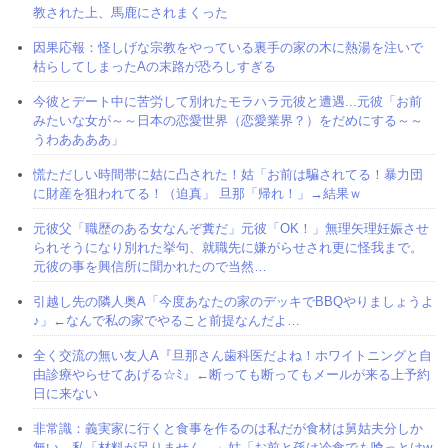
教された上、馬鹿にされまくった
因果応報：怪しげな宗教をやっている裏手の家の木に熱湯を注いで
枯らしてしまったAの末路が恐ろしすぎる
今彼とデート中に苦労して別れたモラハラ元彼と遭遇...元彼「お前
みたいな女が～～日本の恋愛世界（恋愛業界？）をだめにする～～
うわああああ」
慌ただしい時間帯に姑に凸された！姑「お前は騙されてる！暴力団
に財産を狙われてる！（迫真」 旦那「帰れ！」→結果ｗ
元彼父「職歴のある女なんぞ糞だ」元彼「OK！」無理矢理妊娠させ
られそうになり別れた挙句、就職先に嫌がらせされ更に怪我まで。
元彼の事を興信所に聞かれたので当然…
引越し先の隣人奥A「今度あなたの家のデッキでBBQやりましょうよ
♪」←なんで私の家でやること前提なんだよ…
全く交流の無い友人A『旦那さん歯科医だよね！ホワイトニングと自
由診療やらせてあげる☆ﾐ』←断っても断ってもメールが来る上予約
日に来ない
非常識：義実家に行くと食事を作るのは私だが食材は舅姑夫分しか
無い。私「材料が足りません…」姑「お前と孫は冷食でも喰っとけw