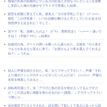
職場の先輩の結婚式にウン百万の貯金と大切なコレクションを強奪
し失踪した俺の元嫁がサプライズで登場した結果...
髪型を頻繁に変えてた私。彼友人「その女浮気してる！（ﾊﾞｧｧｧﾝ」
彼氏「この浮気者！」いつか誤解が解けると尽くしていたがある日
突然押さえ込まれた！そして…
泥ママ「私、泥棒したのよ！（ﾄﾞﾔｧ」警察官ぼく「へーー！凄いで
すね！（手錠ｼﾞｬｷｯ」→結果w
結婚式の為、デートの誘いを断ったら振られた。元彼女『やり直す
つもりがあるなら迎えに来て』『お姉さんより私を選んでくれるよ
ね？』←うわぁ…
知人に声優を紹介された。私「セリフやって下さい！」声優「それ
より俺ボクシングのチャンピオンだったんだぜ！（ｼｭｯｼｭｯ」声優の
名前を検索してみると…
回転寿司屋にて。女「アラ汁に魚の目玉や骨が入ってるんですけ
ど！この店は客に残飯を食わせるのか！(激怒」←アラ汁ってそうい
う物じゃ…
会社都合でリストラされた。話を聞いて欲しくて友人に会ったら説