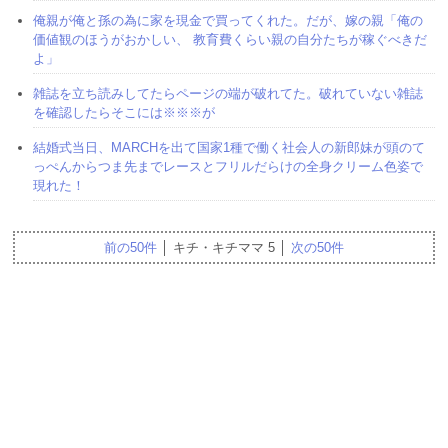
俺親が俺と孫の為に家を現金で買ってくれた。だが、嫁の親「俺の
価値観のほうがおかしい、 教育費くらい親の自分たちが稼ぐべきだ
よ」
雑誌を立ち読みしてたらページの端が破れてた。破れていない雑誌
を確認したらそこには※※※が
結婚式当日、MARCHを出て国家1種で働く社会人の新郎妹が頭のて
っぺんからつま先までレースとフリルだらけの全身クリーム色姿で
現れた！
前の50件
│ キチ・キチママ 5 │
次の50件