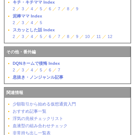
キチ・キチママ Index
2
／
3
／
4
／
5
／
6
／
7
／
8
／
9
泥棒ママ Index
2
／
3
／
4
／
5
スカッとした話 Index
2
／
3
／
4
／
5
／
6
／
7
／
8
／
9
／
10
／
11
／
12
その他・番外編
DQNネームで後悔 Index
2
／
3
／
4
／
5
／
6
／
7
息抜き・ノンジャンル記事
関連情報
少額取引から始める仮想通貨入門
おすすめ記事一覧
浮気の兆候チェックリスト
血液型の組み合わせチェック
非常持ち出し一覧表