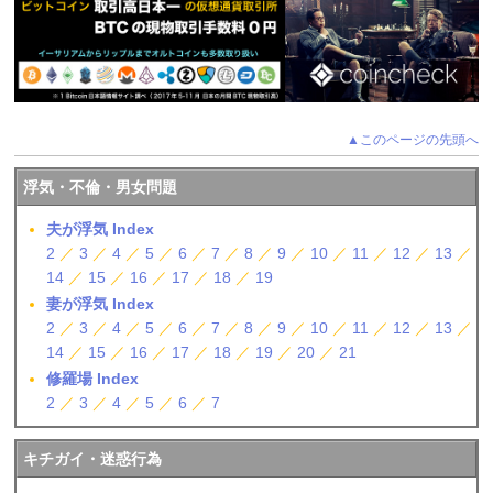
▲このページの先頭へ
浮気・不倫・男女問題
夫が浮気 Index
2
／
3
／
4
／
5
／
6
／
7
／
8
／
9
／
10
／
11
／
12
／
13
／
14
／
15
／
16
／
17
／
18
／
19
妻が浮気 Index
2
／
3
／
4
／
5
／
6
／
7
／
8
／
9
／
10
／
11
／
12
／
13
／
14
／
15
／
16
／
17
／
18
／
19
／
20
／
21
修羅場 Index
2
／
3
／
4
／
5
／
6
／
7
キチガイ・迷惑行為