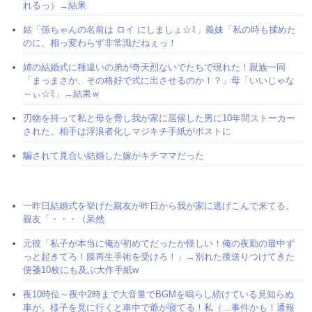
れるっ）→結果
姑「孫ちゃんの名前は ロイ にしましょ☆ﾐ」義妹「私の時も揉めた
のに、相っ変わらず非常識だねぇっ！
姉の結婚式に種違いの弟が奇天烈ないでたちで現れた！親族一同
「まっまさか、その格好で式に出させるのか！？」母「いいじゃな
～ぃ☆ﾐ」→結果ｗ
刃物を持って私と母を脅し我が家に居候した男に10年間ストーカー
された。相手は浮浪者化しマジキチ手紙がポストに
騙されて見合い結婚した嫁がキチママだった
一昨日結婚式を挙げた親友が昨日から我が家に逃げこんで来てる。
親友「・・・（呆然
元彼「私子が本当に俺が初めてだったか怪しい！俺の夜勤の最中ず
っと起きてろ！膜再生手術を受けろ！」→別れた後送りつけてきた
便箋10枚にも及ぶ大作手紙w
夜10時位～夜中2時まで大音量でBGMを鳴らし続けている見知らぬ
車が。様子を見に行くと車中で爺が寝てる！私（…事件かも！通報