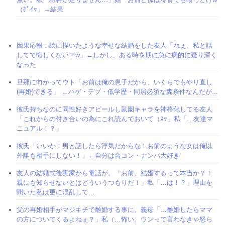
（ﾎﾟｲｯ」→結果
因果応報：絵に描いたような幸せな結婚をした友人「ねぇ、私と話
してて悔しくない？w」←しかし、ある時を期に急に病的に疑り深く
なった
旦那に向かってウト「お前は俺の息子だから、いくらでもやり直し
(再婚)できる」 ←ハゲ・デブ・低学歴・同居必須な糞条件なんだが...
彼氏持ちなのに同性好きアピールし鼠園キャラを神格化してる友人
「これからの付き合いの為にこれ読んでおいて（ｽｯ」私「…友達マ
ニュアル！？」
彼氏「いいか！男と話したら浮気だからな！お前のような女は俺以
外誰も相手にしない！」←自分は合コン・ナンパ大好き
友人の結婚式後実家から電話が。「お前、結婚するって本当か？！
親にも知らせないとはどういうつもりだ！」私「…は！？」理由を
聞いた私は更に混乱して...
父の再婚相手がマジキチで離婚する事に。義母「…離婚したらママ
の方についてくるよねぇ？」私（…怖い。ウンって言わなきゃ怒ら