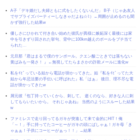
A子「デキ婚だし夫婦ともに式をしたくないんだ」 B子（じゃあ友人
でサプライズパーティーしなきゃだよね☆ﾐ）←周囲が止めるのも聞
かず強行した結果w
優しさにひかれて付き合い始めた彼氏が異様に嫉妬深く最後には家
中を引きずり回された挙句、背中に100km越えのボールをブチ当て
られた…
元旦那『君はまるで僕のサンポール。クエン酸ごときでは落ちない
黄ばみも一発さ！ 』←無視してたらまさかの詐欺メールに進化w
私をｲﾋﾞっている姑から電話が掛かってきた。姑『私をｲﾋﾞってた大
姑から年忌法要の手伝いに呼ばれた』私「はぁ」 後日、理不尽な電
話が掛かってきたw
屑元彼『包丁持っていくから、刺して。 逝くのなら、好きな人に刺
してもらいたいから。 それじゃあね』 当然のようにスルーした結果
w
ファミレスで走り回ってるガキが突進して来て金的にHIT！俺
「～！」手に持ってたコーヒーがガキの頭にばしゃぁ！ガキ母「き
ゃぁぁ！子供にコーヒーがぁっ！！」→結果