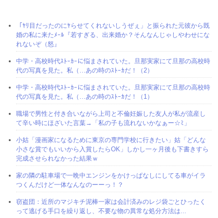
「ﾔﾘ目だったのにﾔらせてくれないしうぜぇ」と振られた元彼から既
婚の私に来たﾒｰﾙ『若すぎる、出来婚か？そんなんじゃしやわせにな
れないぞ（怒』
中学・高校時代ｽﾄｰｶｰに悩まされていた。旦那実家にて旦那の高校時
代の写真を見た。私（…あの時のｽﾄｰｶだ！（2）
中学・高校時代ｽﾄｰｶｰに悩まされていた。旦那実家にて旦那の高校時
代の写真を見た。私（…あの時のｽﾄｰｶだ！（1）
職場で男性と付き合いながら上司と不倫妊娠した友人が私が流産し
て辛い時にほざいた言葉→「私の子も流れないかなぁー☆ﾐ」
小姑「漫画家になるために東京の専門学校に行きたい」姑「どんな
小さな賞でもいいから入賞したらOK」しかし一ヶ月後も下書きすら
完成させられなかった結果ｗ
家の隣の駐車場で一晩中エンジンをかけっぱなしにしてる車がイラ
つくんだけど一体なんなのーーっ！？
窃盗団：近所のマジキチ泥棒一家は会計済みのレジ袋ごとひったく
って逃げる手口を繰り返し、不要な物の異常な処分方法は...