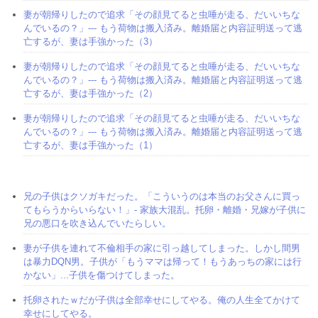
妻が朝帰りしたので追求「その顔見てると虫唾が走る、だいいちな
んでいるの？」--- もう荷物は搬入済み。離婚届と内容証明送って逃
亡するが、妻は手強かった（3）
妻が朝帰りしたので追求「その顔見てると虫唾が走る、だいいちな
んでいるの？」--- もう荷物は搬入済み。離婚届と内容証明送って逃
亡するが、妻は手強かった（2）
妻が朝帰りしたので追求「その顔見てると虫唾が走る、だいいちな
んでいるの？」--- もう荷物は搬入済み。離婚届と内容証明送って逃
亡するが、妻は手強かった（1）
兄の子供はクソガキだった。「こういうのは本当のお父さんに買っ
てもらうからいらない！」- 家族大混乱。托卵・離婚・兄嫁が子供に
兄の悪口を吹き込んでいたらしい。
妻が子供を連れて不倫相手の家に引っ越してしまった。しかし間男
は暴力DQN男。子供が「もうママは帰って！もうあっちの家には行
かない」...子供を傷つけてしまった。
托卵されたｗだが子供は全部幸せにしてやる。俺の人生全てかけて
幸せにしてやる。