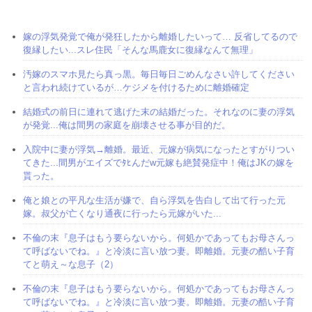
嫁の浮気発覚で俺が発狂したから離婚したいって… 反省してるので
復縁したい...スレ住民「そんな馬鹿女に復縁なんて無理」
汚嫁のスマホ見たら真っ黒。毎日毎日ごめんなさい許してください
と言われ続けているが…ケジメを付けるために離婚確定
結婚式の前日に連れて逃げた末の結婚だった。それなのに妻の浮気
が発覚...俺は間男の家庭を崩壊させる事が目的だ。
入院中に妻が浮気→離婚。最近、元嫁が病気になったとすがりつい
てきた...間男がエイズでﾀﾋんだw元嫁も絶賛発症中！俺はJKの嫁を
貰った。
俺と娘との平凡な生活が嫌で、自ら浮気を告白して出て行った元
嫁。叔父が亡くなり通夜に行ったら元嫁がいた...
不倫の末『息子はもう要らないから。何処かであってもお母さんっ
て呼ばないでね。』と冷淡に言い放つ妻。即離婚。元妻の酷い子育
てと萌え～な息子（2）
不倫の末『息子はもう要らないから。何処かであってもお母さんっ
て呼ばないでね。』と冷淡に言い放つ妻。即離婚。元妻の酷い子育