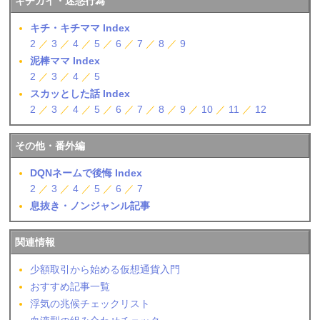
キチガイ・迷惑行為
キチ・キチママ Index
2
／
3
／
4
／
5
／
6
／
7
／
8
／
9
泥棒ママ Index
2
／
3
／
4
／
5
スカッとした話 Index
2
／
3
／
4
／
5
／
6
／
7
／
8
／
9
／
10
／
11
／
12
その他・番外編
DQNネームで後悔 Index
2
／
3
／
4
／
5
／
6
／
7
息抜き・ノンジャンル記事
関連情報
少額取引から始める仮想通貨入門
おすすめ記事一覧
浮気の兆候チェックリスト