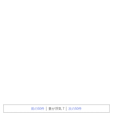
前の50件
│ 妻が浮気 7 │
次の50件