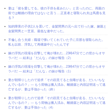
妻は「彼を愛してる。彼の子供を産みたい」と言ったのに、両親の
前では離婚の理由ではないと言う....正直者と寝取られ夫は馬鹿を見
る？
知的障害の子供2人を置いて、金髪間男の元へ出て行った嫁。嫁親と
金髪間男と一芝居。最低な連中だった。
不倫し合う夫婦：職場で懐いてくれていた子に旦那を寝取られた。
私も以前、浮気して再構築中だったんです
嫁の浮気の現場を目撃して俺が壊れた...23時47分でこの世からオサ
ラバだ --- 結末は「だんな」の妹が報告（2）
嫁の浮気の現場を目撃して俺が壊れた...23時47分でこの世からオサ
ラバだ --- 結末は「だんな」の妹が報告（1）
妻が朝帰りしたので追求「その顔見てると虫唾が走る、だいいちな
んでいるの？」--- もう荷物は搬入済み。離婚届と内容証明送って逃
亡するが、妻は手強かった（終）
妻が朝帰りしたので追求「その顔見てると虫唾が走る、だいいちな
んでいるの？」--- もう荷物は搬入済み。離婚届と内容証明送って逃
亡するが、妻は手強かった（4）