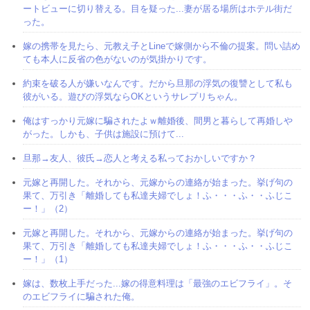
ートビューに切り替える。目を疑った...妻が居る場所はホテル街だ
った。
嫁の携帯を見たら、元教え子とLineで嫁側から不倫の提案。問い詰め
ても本人に反省の色がないのが気掛かりです。
約束を破る人が嫌いなんです。だから旦那の浮気の復讐として私も
彼がいる。遊びの浮気ならOKというサレプリちゃん。
俺はすっかり元嫁に騙されたよｗ離婚後、間男と暮らして再婚しや
がった。しかも、子供は施設に預けて...
旦那→友人、彼氏→恋人と考える私っておかしいですか？
元嫁と再開した。それから、元嫁からの連絡が始まった。挙げ句の
果て、万引き「離婚しても私達夫婦でしょ！ふ・・・ふ・・ふじこ
ー！」（2）
元嫁と再開した。それから、元嫁からの連絡が始まった。挙げ句の
果て、万引き「離婚しても私達夫婦でしょ！ふ・・・ふ・・ふじこ
ー！」（1）
嫁は、数枚上手だった...嫁の得意料理は「最強のエビフライ」。そ
のエビフライに騙された俺。