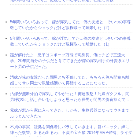
5年間いろいろあって、嫁が浮気してた...俺の友達と...そいつの事尊
敬していたからショックだけど親権取って離婚した（2）
5年間いろいろあって、嫁が浮気してた...俺の友達と...そいつの事尊
敬していたからショックだけど親権取って離婚した（1）
謎が解けたよ...息子はスポーツ万能で高身長、俺はチビで三流大
学。20年間自分の子供だと育ててきたが嫁の浮気相手の外資系エリ
ート男の子供だった。
汚嫁が俺の友達だった間男とＷ不倫してた。もちろん俺も間嫁も離
婚してサレ同士で親近感湧いて再婚することになった。
汚嫁が無断外泊で浮気してやがった！俺超激怒！汚嫁ガクブル。間
男呼び出し話し合いをしようと思ったら長男が間男の胸倉掴んで...
元嫁が窓から家に入ってきた。しかも、生物兵器になってウチまで
ふっとんできたｗ
不貞の事実、証拠を関係者にバラしていきます。皆パニック。練に
練った復讐。出るわ出るわ、不貞の宝石箱-2014年MVP候補、ライダ