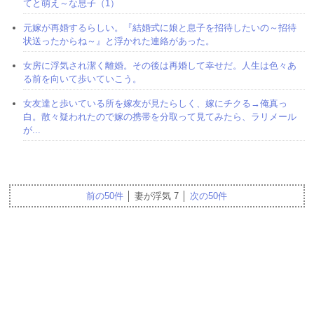
てと萌え～な息子（1）
元嫁が再婚するらしい。『結婚式に娘と息子を招待したいの～招待
状送ったからね～』と浮かれた連絡があった。
女房に浮気され潔く離婚。その後は再婚して幸せだ。人生は色々あ
る前を向いて歩いていこう。
女友達と歩いている所を嫁友が見たらしく、嫁にチクる→俺真っ
白。散々疑われたので嫁の携帯を分取って見てみたら、ラリメール
が...
前の50件
│ 妻が浮気 7 │
次の50件