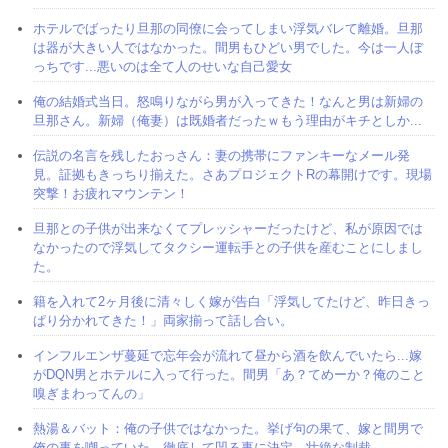
ホテルでばったり旦那の同僚に会ってしまい浮気バレて離婚。旦那
は器が大きい人ではなかった。間男もひどい男でした。今は一人ぼ
っちです...悪いのは全て人のせいな自己愛女
俺の結婚式当日。怒鳴りながら男が入ってきた！なんと男は新婦の
旦那さん。新婦（俺妻）は既婚者だったｗもう理由がキチとしか...
伝説の名言を残したおっさん：妻の携帯にファンキーなメール発
見。証拠もきっちり揃えた。さあプロジェクトRの幕開けです。現場
突撃！お疲れマウンテン！
旦那との子供が出来なくてプレッシャーだったけど、私が原因では
なかったので浮気してタクシー運転手との子供を産むことにしまし
た。
籍を入れて2ヶ月後に清々しく嫁が告白「浮気してたけど、昨日きっ
ぱり分かれてきた！」両家揃って話し合い。
インフルエンザ蔓延で忘年会が流れて昼から酒を飲んでいたら...嫁
がDQN男とホテルに入って行った。間男「あ？てめーか？俺のこと
嗅ぎまわってんの」
熱湯＆バット：俺の子供ではなかった。挙げ句の果て、嫁と間男で
俺の事を嘲っていた。徹底して凹る事に決定。壮絶な制裁...